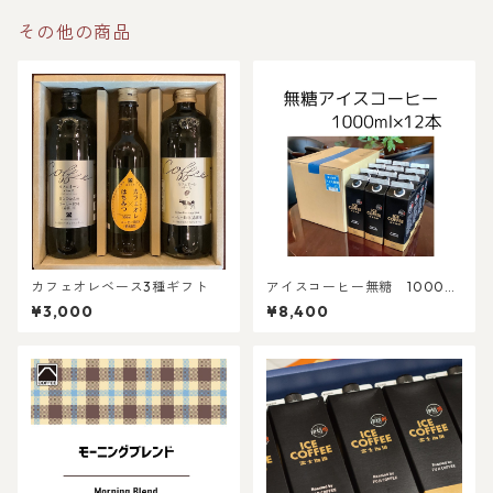
その他の商品
カフェオレベース3種ギフト
アイスコーヒー無糖 1000ml
×12本
¥3,000
¥8,400