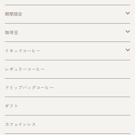
期間限定
珈琲豆
珈琲豆
その他
ブレンド
リキッドコーヒー
ビター
シングルオリジン
アイスコーヒー
レギュラーコーヒー
フルーティ
ビター
浅煎り
カフェオレベース
ドリップバッグコーヒー
スウィート
フルーティ
中煎り
ギフト
スウィート
中深煎り
カフェインレス