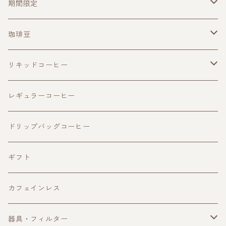
期間限定
珈琲豆
珈琲豆
その他
ブレンド
リキッドコーヒー
ビター
シングルオリジン
アイスコーヒー
レギュラーコーヒー
フルーティ
ビター
浅煎り
カフェオレベース
ドリップバッグコーヒー
スウィート
フルーティ
中煎り
ギフト
スウィート
中深煎り
カフェインレス
ハーバル
深煎り
器具・フィルター