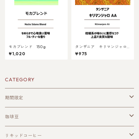
モカブレンド 150g
タンザニア キリマンジャロA
A 150g
¥1,020
¥975
CATEGORY
期間限定
珈琲豆
珈琲豆
その他
ブレンド
リキッドコーヒー