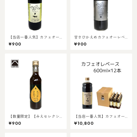
【当店一番人気】カフェオー
甘さひかえめカフェオーレベ
レベース 600ml
ース 600ml
¥900
¥900
【数量限定】【みえセレクシ
【当店一番人気】カフェオー
ョ選定品】三重県産はちみつ
レベース 600ml×12本
¥900
¥10,800
使用 カフェオーレベース 3
60ml