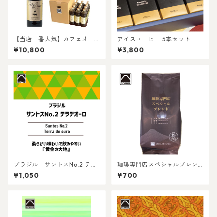
【当店一番人気】カフェオー
アイスコーヒー 5本セット
レベース 600ml×12本
¥10,800
¥3,800
ブラジル サントスNo.2 テラ
珈琲専門店スペシャルブレン
デオーロ 150g
ド 150g 挽
¥1,050
¥700