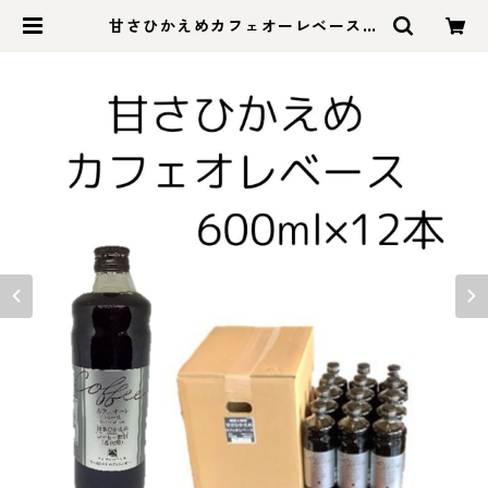
甘さひかえめカフェオーレベース
600ml×12本 | 富士珈琲オンライン
ショップ｜三重県津市の自家焙煎珈
琲