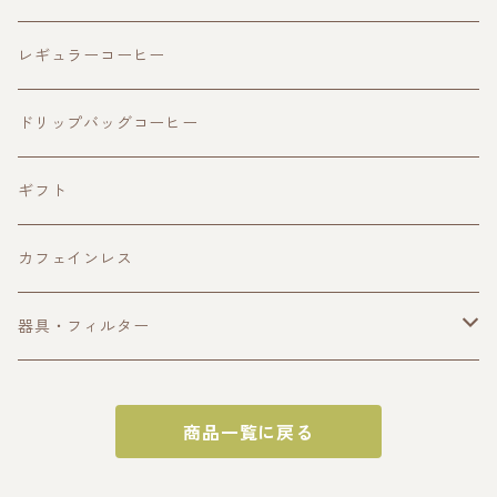
ビター
シングルオリジン
アイスコーヒー
レギュラーコーヒー
フルーティ
ビター
浅煎り
カフェオレベース
ドリップバッグコーヒー
スウィート
フルーティ
中煎り
ギフト
スウィート
中深煎り
カフェインレス
ハーバル
深煎り
器具・フィルター
フィルター
商品一覧に戻る
ドリップケトル